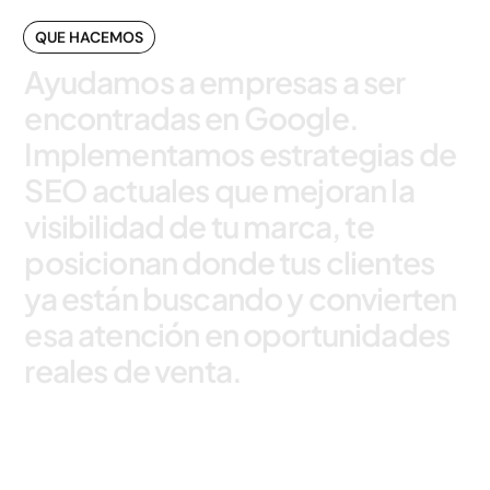
QUE HACEMOS
Ayudamos
a
empresas
a
ser
encontradas
en
Google.
Implementamos
estrategias
de
SEO
actuales
que
mejoran
la
visibilidad
de
tu
marca,
te
posicionan
donde
tus
clientes
ya
están
buscando
y
convierten
esa
atención
en
oportunidades
reales
de
venta.